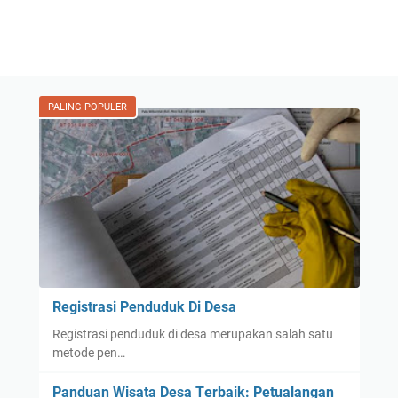
PALING POPULER
Registrasi Penduduk Di Desa
Registrasi penduduk di desa merupakan salah satu
metode pen…
Pаnduаn Wіѕаtа Dеѕа Tеrbаіk: Pеtuаlаngаn