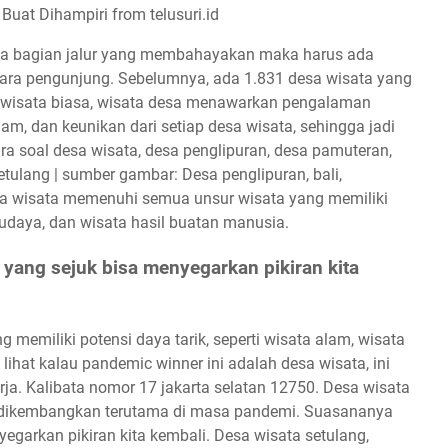
uat Dihampiri from telusuri.id
ada bagian jalur yang membahayakan maka harus ada
ara pengunjung. Sebelumnya, ada 1.831 desa wisata yang
si wisata biasa, wisata desa menawarkan pengalaman
, dan keunikan dari setiap desa wisata, sehingga jadi
ara soal desa wisata, desa penglipuran, desa pamuteran,
etulang | sumber gambar: Desa penglipuran, bali,
esa wisata memenuhi semua unsur wisata yang memiliki
 budaya, dan wisata hasil buatan manusia.
yang sejuk bisa menyegarkan pikiran kita
emiliki potensi daya tarik, seperti wisata alam, wisata
ihat kalau pandemic winner ini adalah desa wisata, ini
ja. Kalibata nomor 17 jakarta selatan 12750. Desa wisata
 dikembangkan terutama di masa pandemi. Suasananya
garkan pikiran kita kembali. Desa wisata setulang,