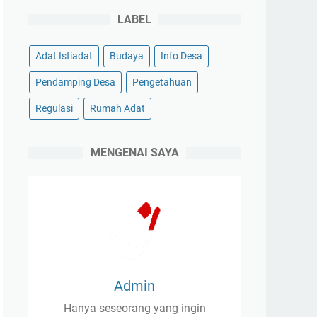
LABEL
Adat Istiadat
Budaya
Info Desa
Pendamping Desa
Pengetahuan
Regulasi
Rumah Adat
MENGENAI SAYA
Admin
Hanya seseorang yang ingin