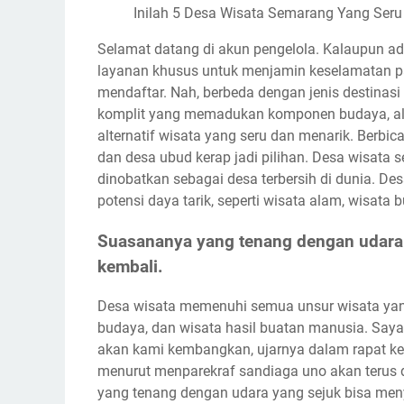
Inilah 5 Desa Wisata Semarang Yang Seru B
Selamat datang di akun pengelola. Kalaupun 
layanan khusus untuk menjamin keselamatan p
mendaftar. Nah, berbeda dengan jenis destina
komplit yang memadukan komponen budaya, alam
alternatif wisata yang seru dan menarik. Berbic
dan desa ubud kerap jadi pilihan. Desa wisata s
dinobatkan sebagai desa terbersih di dunia. D
potensi daya tarik, seperti wisata alam, wisata
Suasananya yang tenang dengan udara 
kembali.
Desa wisata memenuhi semua unsur wisata yang m
budaya, dan wisata hasil buatan manusia. Saya l
akan kami kembangkan, ujarnya dalam rapat ker
menurut menparekraf sandiaga uno akan terus
yang tenang dengan udara yang sejuk bisa menye