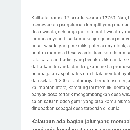
Kalibata nomor 17 jakarta selatan 12750. Nah, 
menawarkan pengalaman komplit yang memaduk
desa wisata, sehingga jadi alternatif wisata yan
indonesia yang bisa kamu kunjungi usai pand
unsur wisata yang memiliki potensi daya tarik, 
buatan manusia.Desa wisata disajikan dalam s
tata cara dan tradisi yang berlaku. Jika anda 
daftarkan diri anda dan lengkapi media promos
berupa jalan aspal halus dan tidak membahayaka
dan sekitar 1.200 di antaranya berpotensi menj
kalimantan utara, kampung ini memiliki benta
banyak desa tertarik mengembangkan desa wisat
salah satu ‘ hidden gem ’ yang bisa kamu nikmat
dinobatkan sebagai desa terbersih di dunia.
Kalaupun ada bagian jalur yang memba
menjamin keselamatan para pengunjun