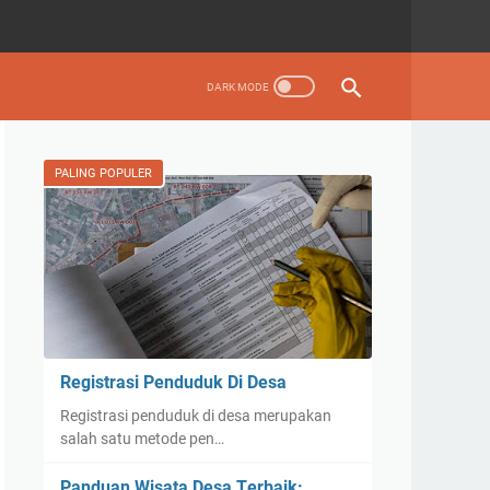
PALING POPULER
Registrasi Penduduk Di Desa
Registrasi penduduk di desa merupakan
salah satu metode pen…
Pаnduаn Wіѕаtа Dеѕа Tеrbаіk: